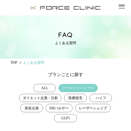
FAQ
よくある質問
TOP
よくある質問
プランごとに探す
ALL
クールクイーンプロ
ダイエット点滴・注射
医療脱毛
ハイフ
美容点滴
EMパルサー
レーザーシェイプ
GLP1